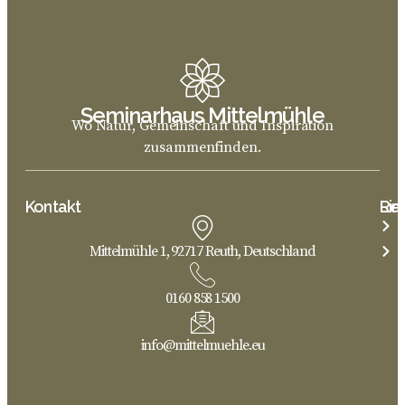
Seminarhaus Mittelmühle
Wo Natur, Gemeinschaft und Inspiration
zusammenfinden.
Kontakt
Lin
Rec
Mittelmühle 1, 92717 Reuth, Deutschland
0160 858 1500
info@mittelmuehle.eu